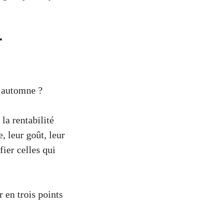
r
d’automne ?
la rentabilité
e, leur goût, leur
fier celles qui
r en trois points