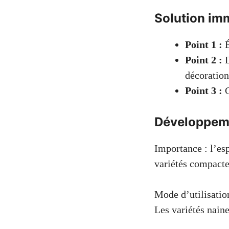
Solution imm
Point 1 :
É
Point 2 :
D
décoration
Point 3 :
C
Développemen
Importance : l’es
variétés compacte
Mode d’utilisatio
Les variétés naine