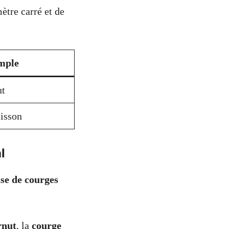
ètre carré et de
mple
ut
tisson
l
ase de courges
rnut
, la
courge