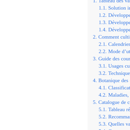
Tableau des va
Solution i
Développem
Développem
Développem
Comment cultive
Calendrier
Mode d’uti
Guide des courg
Usages cul
Techniques
Botanique des c
Classifica
Maladies, 
Catalogue de c
Tableau ré
Recommand
Quelles va