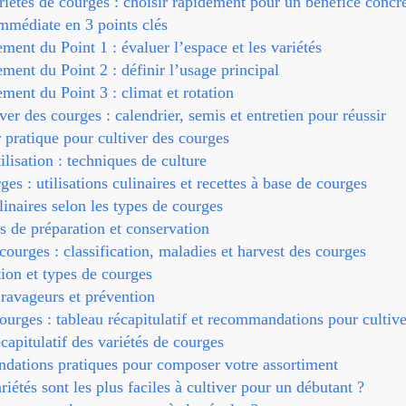
riétés de courges : choisir rapidement pour un bénéfice concr
mmédiate en 3 points clés
ent du Point 1 : évaluer l’espace et les variétés
ent du Point 2 : définir l’usage principal
ent du Point 3 : climat et rotation
r des courges : calendrier, semis et entretien pour réussir
 pratique pour cultiver des courges
lisation : techniques de culture
es : utilisations culinaires et recettes à base de courges
inaires selon les types de courges
 de préparation et conservation
ourges : classification, maladies et harvest des courges
tion et types de courges
ravageurs et prévention
ourges : tableau récapitulatif et recommandations pour cultiv
capitulatif des variétés de courges
ations pratiques pour composer votre assortiment
riétés sont les plus faciles à cultiver pour un débutant ?