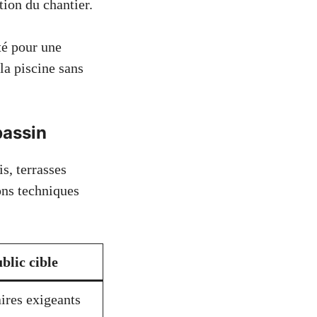
tion du chantier.
té pour une
la piscine sans
bassin
is, terrasses
ons techniques
blic cible
aires exigeants