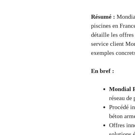
Résumé :
Mondial
piscines en France
détaille les offre
service client Mon
exemples concrets,
En bref :
Mondial P
réseau de 
Procédé in
béton armé
Offres inn
solutions 