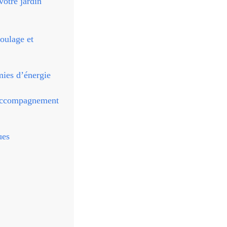
votre jardin
coulage et
mies d’énergie
l’accompagnement
ues