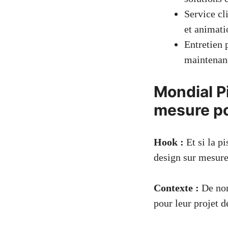
Service cl
et animati
Entretien 
maintenanc
Mondial Pi
mesure po
Hook :
Et si la pi
design sur mesure
Contexte :
De nom
pour leur projet d