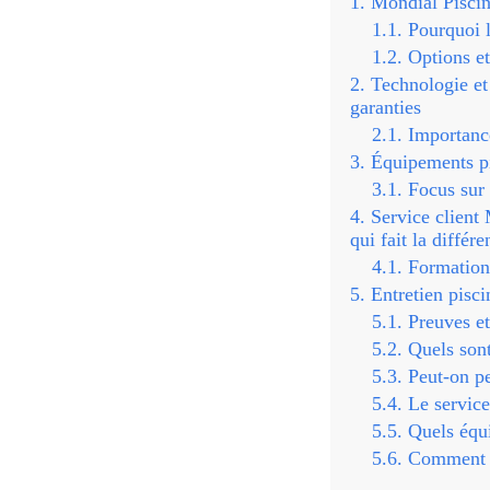
Mondial Piscine
Pourquoi 
Options et
Technologie et
garanties
Importanc
Équipements pis
Focus sur
Service client
qui fait la différe
Formation
Entretien pisci
Preuves et
Quels sont
Peut-on pe
Le service
Quels équi
Comment c