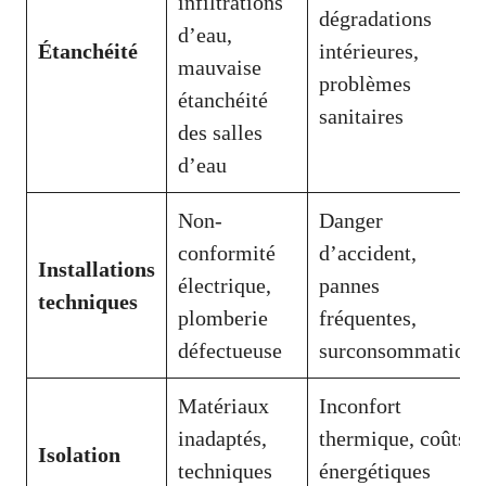
infiltrations
dégradations
d’eau,
Étanchéité
intérieures,
mauvaise
problèmes
étanchéité
sanitaires
des salles
d’eau
Non-
Danger
conformité
d’accident,
Installations
électrique,
pannes
techniques
plomberie
fréquentes,
défectueuse
surconsommation
Matériaux
Inconfort
inadaptés,
thermique, coûts
Isolation
techniques
énergétiques