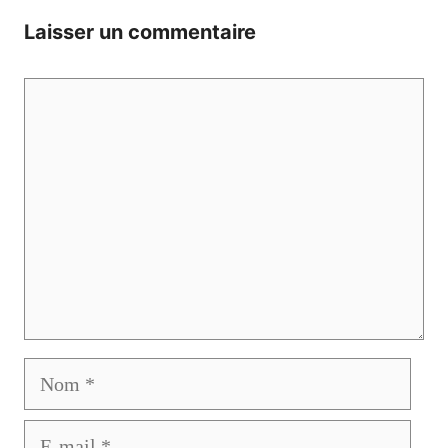
Laisser un commentaire
Commentaire
Nom
E-