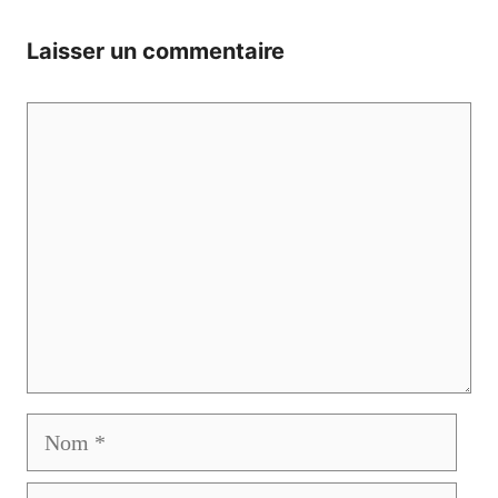
Laisser un commentaire
Commentaire
Nom
E-