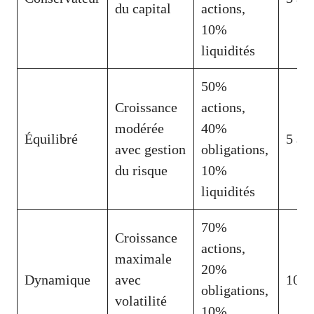
du capital
actions,
10%
liquidités
50%
Croissance
actions,
modérée
40%
Équilibré
5 à 
avec gestion
obligations,
du risque
10%
liquidités
70%
Croissance
actions,
maximale
20%
Dynamique
avec
10 an
obligations,
volatilité
10%