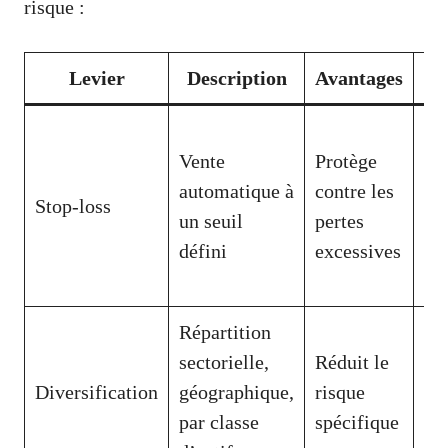
risque :
Levier
Description
Avantages
Pe
Vente
Protège
en
automatique à
contre les
de
Stop-loss
un seuil
pertes
su
défini
excessives
mo
te
Répartition
sectorielle,
Réduit le
Ne
Diversification
géographique,
risque
pas
par classe
spécifique
sy