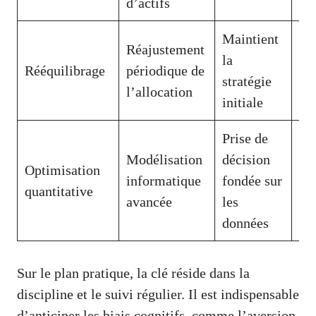
d’actifs
Maintient
Réajustement
Pe
la
Rééquilibrage
périodique de
de
stratégie
l’allocation
tr
initiale
Prise de
Co
Modélisation
décision
Optimisation
et
informatique
fondée sur
quantitative
dé
avancée
les
au
données
Sur le plan pratique, la clé réside dans la
discipline et le suivi régulier. Il est indispensable
d’anticiper les biais cognitifs, comme l’aversion