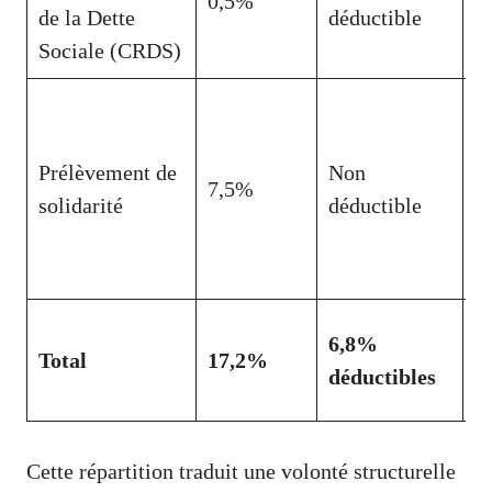
0,5%
la
de la Dette
déductible
s
Sociale (CRDS)
F
d
Prélèvement de
Non
p
7,5%
solidarité
déductible
s
(
d
P
6,8%
Total
17,2%
s
déductibles
g
Cette répartition traduit une volonté structurelle