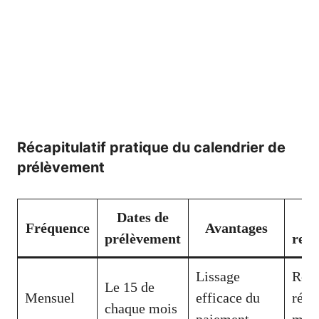
Récapitulatif pratique du calendrier de
prélèvement
Dates de
Fréquence
Avantages
prélèvement
rec
Lissage
Rev
Le 15 de
Mensuel
efficace du
régu
chaque mois
paiement
mens