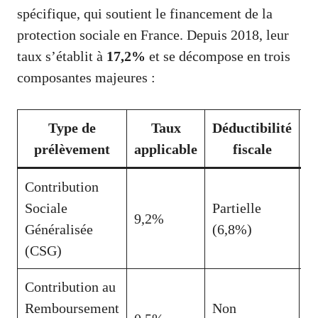
spécifique, qui soutient le financement de la
protection sociale en France. Depuis 2018, leur
taux s’établit à
17,2%
et se décompose en trois
composantes majeures :
Type de
Taux
Déductibilité
prélèvement
applicable
fiscale
f
Contribution
F
Sociale
Partielle
de
9,2%
Généralisée
(6,8%)
S
(CSG)
s
Contribution au
R
Remboursement
Non